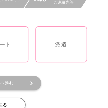
ート
派遣
ぎへ進む
戻る