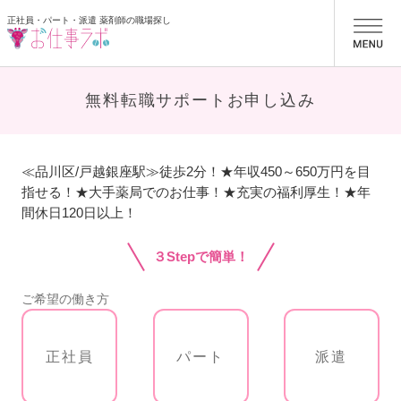
正社員・パート・派遣 薬剤師の職場探し
お仕事ラボ
無料転職サポートお申し込み
≪品川区/戸越銀座駅≫徒歩2分！★年収450～650万円を目
指せる！★大手薬局でのお仕事！★充実の福利厚生！★年
間休日120日以上！
３Stepで簡単！
ご希望の働き方
正社員
パート
派遣