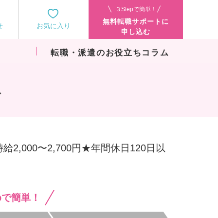
３Stepで簡単！
無料転職サポートに
せ
お気に入り
申し込む
転職・派遣のお役立ちコラム
み
,000〜2,700円★年間休日120日以
epで簡単！