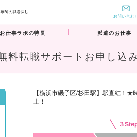
薬剤師の職場探し
お仕事ラボ
お問い合わ
お仕事ラボの特長
派遣のお仕事
無料転職サポートお申し込
【横浜市磯子区/杉田駅】駅直結！★時給2
上！
３St