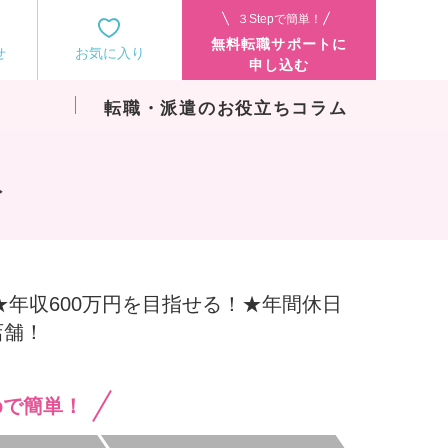
３Stepで簡単！
無料転職サポートに
せ
お気に入り
申し込む
転職・派遣のお役立ちコラム
み
★年収600万円を目指せる！★年間休日
店舗！
epで簡単！