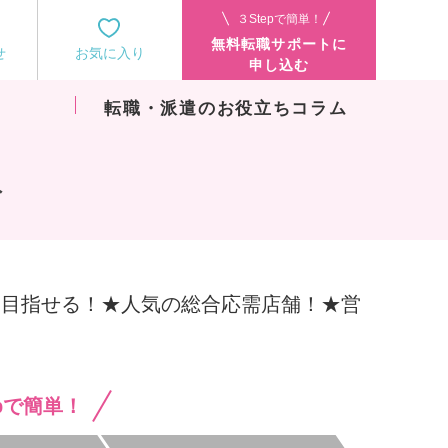
３Stepで簡単！
無料転職サポートに
せ
お気に入り
申し込む
転職・派遣のお役立ちコラム
み
0円を目指せる！★人気の総合応需店舗！★営
epで簡単！