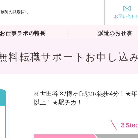
薬剤師の職場探し
お仕事ラボ
お問い合わ
お仕事ラボの特長
派遣のお仕事
無料転職サポートお申し込
≪世田谷区/梅ヶ丘駅≫徒歩4分！★年収
以上！★駅チカ！
３St