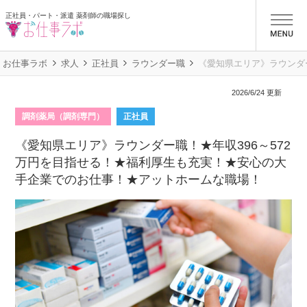
正社員・パート・派遣 薬剤師の職場探し
お仕事ラボ
お仕事ラボ
求人
正社員
ラウンダー職
《愛知県エリア》ラウンダ
2026/6/24 更新
調剤薬局（調剤専門）
正社員
《愛知県エリア》ラウンダー職！★年収396～572
万円を目指せる！★福利厚生も充実！★安心の大
手企業でのお仕事！★アットホームな職場！