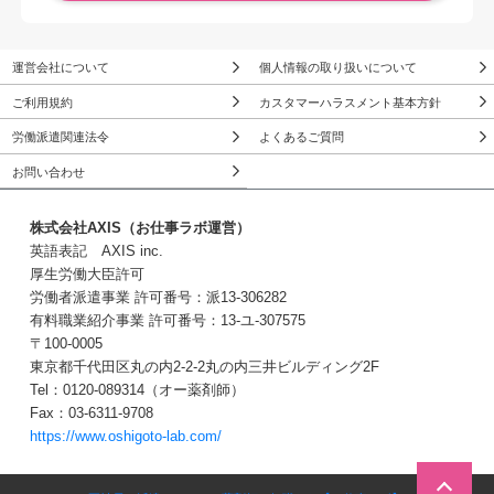
運営会社について
個人情報の取り扱いについて
ご利用規約
カスタマーハラスメント基本方針
労働派遣関連法令
よくあるご質問
お問い合わせ
株式会社AXIS（お仕事ラボ運営）
英語表記 AXIS inc.
厚生労働大臣許可
労働者派遣事業 許可番号：派13-306282
有料職業紹介事業 許可番号：13-ユ-307575
〒100-0005
東京都千代田区丸の内2-2-2丸の内三井ビルディング2F
Tel：0120-089314（オー薬剤師）
Fax：03-6311-9708
https://www.oshigoto-lab.com/
この求人に問い合わせる
３Stepで簡単！