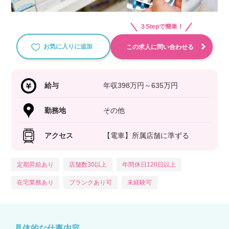
３Stepで簡単！
お気に入りに追加
この求人に問い合わせる
給与
年収398万円～635万円
勤務地
その他
アクセス
【電車】所属店舗に準ずる
定期昇給あり
店舗数30以上
年間休日120日以上
在宅業務あり
ブランクあり可
未経験可
具体的な仕事内容