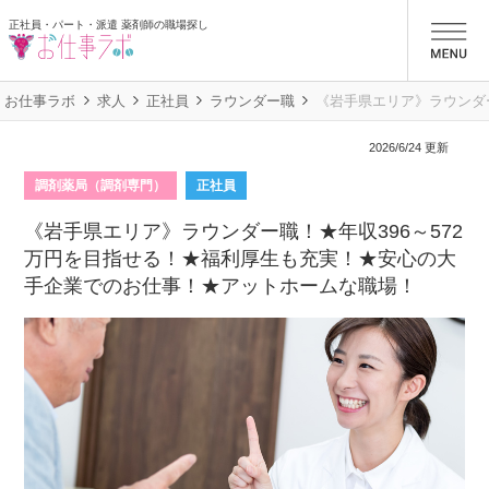
正社員・パート・派遣 薬剤師の職場探し
お仕事ラボ
お仕事ラボ
求人
正社員
ラウンダー職
《岩手県エリア》ラウンダ
2026/6/24 更新
調剤薬局（調剤専門）
正社員
《岩手県エリア》ラウンダー職！★年収396～572
万円を目指せる！★福利厚生も充実！★安心の大
手企業でのお仕事！★アットホームな職場！