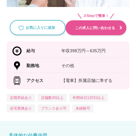
３Stepで簡単！
お気に入りに追加
この求人に問い合わせる
給与
年収398万円～635万円
勤務地
その他
アクセス
【電車】所属店舗に準ずる
定期昇給あり
店舗数30以上
年間休日120日以上
在宅業務あり
ブランクあり可
未経験可
具体的な仕事内容