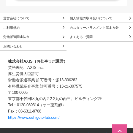
運営会社について
個人情報の取り扱いについて
ご利用規約
カスタマーハラスメント基本方針
労働派遣関連法令
よくあるご質問
お問い合わせ
株式会社AXIS（お仕事ラボ運営）
英語表記 AXIS inc.
厚生労働大臣許可
労働者派遣事業 許可番号：派13-306282
有料職業紹介事業 許可番号：13-ユ-307575
〒100-0005
東京都千代田区丸の内2-2-2丸の内三井ビルディング2F
Tel：0120-089314（オー薬剤師）
Fax：03-6311-9708
https://www.oshigoto-lab.com/
この求人に問い合わせる
３Stepで簡単！