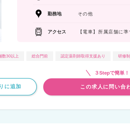
勤務地
その他
アクセス
【電車】所属店舗に準
舗数30以上
総合門前
認定薬剤師取得支援あり
研修
３Stepで簡単！
りに追加
この求人に問い合