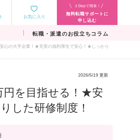
３Stepで簡単！
無料転職サポートに
せ
お気に入り
申し込む
転職・派遣のお役立ちコラム
！★安心の大手企業！★充実の福利厚生で安心！★しっかり
2026/5/19 更新
0万円を目指せる！★安
かりした研修制度！
円