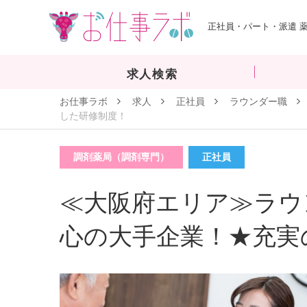
正社員・パート・派遣 
求人検索
お仕事ラボ
求人
正社員
ラウンダー職
した研修制度！
調剤薬局（調剤専門）
正社員
≪大阪府エリア≫ラウン
心の大手企業！★充実