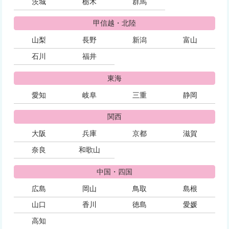
茨城
栃木
群馬
甲信越・北陸
山梨
長野
新潟
富山
石川
福井
東海
愛知
岐阜
三重
静岡
関西
大阪
兵庫
京都
滋賀
奈良
和歌山
中国・四国
広島
岡山
鳥取
島根
山口
香川
徳島
愛媛
高知