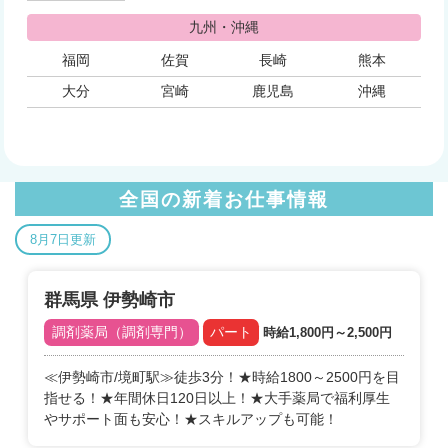
九州・沖縄
福岡
佐賀
長崎
熊本
大分
宮崎
鹿児島
沖縄
全国の新着お仕事情報
8月7日更新
群馬県 伊勢崎市
調剤薬局（調剤専門）
パート
時給1,800円～2,500円
≪伊勢崎市/境町駅≫徒歩3分！★時給1800～2500円を目
指せる！★年間休日120日以上！★大手薬局で福利厚生
やサポート面も安心！★スキルアップも可能！